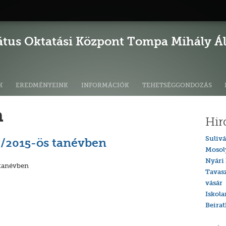
átus Oktatási Központ Tompa Mihály Ált
K
EREDMÉNYEINK
INFORMÁCIÓK
TEHETSÉGGONDOZÁS
a
Hir
Sulivá
/2015-ös tanévben
Mosol
Nyári 
 tanévben
Tavas
vásár
Iskola
Beira