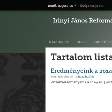
2026. augusztus 7 –
Ibolya
napja van
Irinyi János Reform
MAGUNKRÓL
HÍREK
HIRDETÉSE
Tartalom list
Eredményeink a 2014
0
hozzászólás
2015. március 26.
Versenyeredményeink a 2014/2015-ös