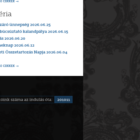
I CIKKEK
éria
záró ünnepség 2026.06.25
búcsúztató kalandpálya 2026.06.15
ás 2026.06.20
eknap 2026.06.12
i Összetartozás Napja 2026.06.04
I CIKKEK
óink száma az indulás óta:
201011