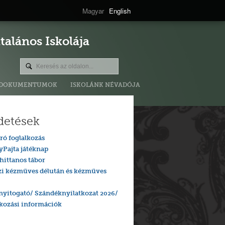
Magyar
English
alános Iskolája
DOKUMENTUMOK
ISKOLÁNK NÉVADÓJA
detések
ró foglalkozás
yPajta játéknap
hittanos tábor
zi kézműves délután és kézműves
nyitogató/ Szándéknyilatkozat 2026/
tkozási információk