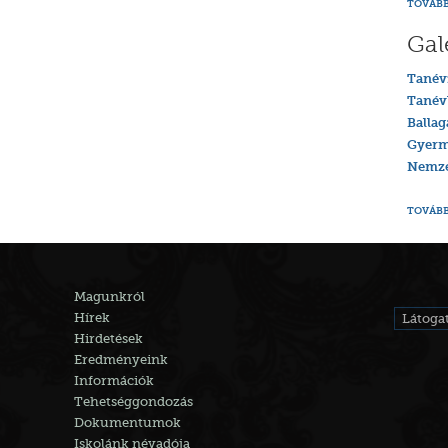
TOVÁBB
Gal
Tanév
Tanév
Ballag
Gyerm
Nemzet
TOVÁBB
Magunkról
Hírek
Látogat
Hirdetések
Eredményeink
Információk
Tehetséggondozás
Dokumentumok
Iskolánk névadója