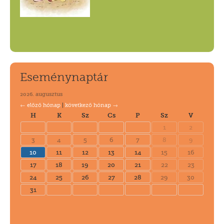
Eseménynaptár
2026. augusztus
← előző hónap
|
következő hónap →
H
K
Sz
Cs
P
Sz
V
1
2
3
4
5
6
7
8
9
10
11
12
13
14
15
16
17
18
19
20
21
22
23
24
25
26
27
28
29
30
31