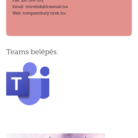
Fax: 48/786-103
Email: tmrefisk@freemail.hu
Web: tompamihaly.tirek.hu
Teams belépés: