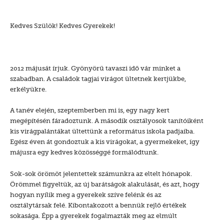
Kedves Szülök! Kedves Gyerekek!
2012 májusát írjuk. Gyönyörű tavaszi idő vár minket a
szabadban. A családok tagjai virágot ültetnek kertjükbe,
erkélyükre.
A tanév elején, szeptemberben mi is, egy nagy kert
megépítésén fáradoztunk. A második osztályosok tanítóiként
kis virágpalántákat ültettünk a református iskola padjaiba.
Egész éven át gondoztuk a kis virágokat, a gyermekeket, így
májusra egy kedves közösséggé formálódtunk.
Sok-sok örömöt jelentettek számunkra az eltelt hónapok.
Örömmel figyeltük, az új barátságok alakulását, és azt, hogy
hogyan nyílik meg a gyerekek szíve felénk és az
osztálytársak felé. Kibontakozott a bennük rejlő értékek
sokasága. Épp a gyerekek fogalmazták meg az elmúlt