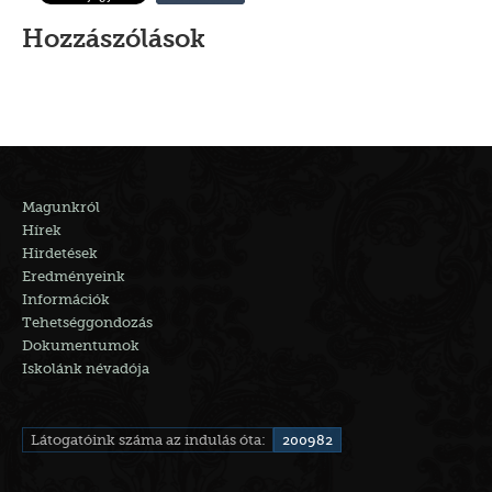
Hozzászólások
Magunkról
Hírek
Hirdetések
Eredményeink
Információk
Tehetséggondozás
Dokumentumok
Iskolánk névadója
Látogatóink száma az indulás óta:
200982