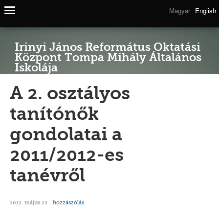
Magyar
English
Irinyi János Református Oktatási
Központ Tompa Mihály Általános
Iskolája
A 2. osztályos
tanítónők
gondolatai a
2011/2012-es
tanévről
hozzászólás
2012. május 22.