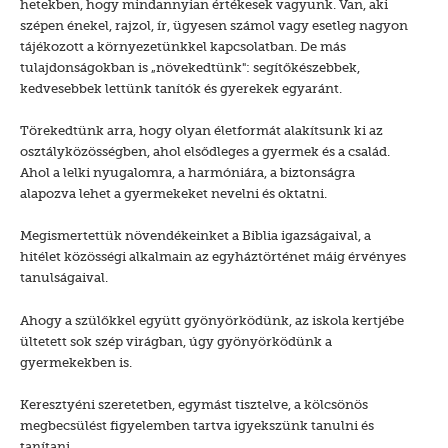
hetekben, hogy mindannyian értékesek vagyunk. Van, aki
szépen énekel, rajzol, ír, ügyesen számol vagy esetleg nagyon
tájékozott a környezetünkkel kapcsolatban. De más
tulajdonságokban is „növekedtünk": segítőkészebbek,
kedvesebbek lettünk tanítók és gyerekek egyaránt.
Törekedtünk arra, hogy olyan életformát alakítsunk ki az
osztályközösségben, ahol elsődleges a gyermek és a család.
Ahol a lelki nyugalomra, a harmóniára, a biztonságra
alapozva lehet a gyermekeket nevelni és oktatni.
Megismertettük növendékeinket a Biblia igazságaival, a
hitélet közösségi alkalmain az egyháztörténet máig érvényes
tanulságaival.
Ahogy a szülőkkel együtt gyönyörködünk, az iskola kertjébe
ültetett sok szép virágban, úgy gyönyörködünk a
gyermekekben is.
Keresztyéni szeretetben, egymást tisztelve, a kölcsönös
megbecsülést figyelemben tartva igyekszünk tanulni és
tanítani.