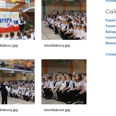
TOVÁBB
Gal
Tanév
Tanév
Ballag
Gyerm
Nemzet
fisk002.jpg
tmrefisk003.jpg
TOVÁBB
fisk005.jpg
tmrefisk006.jpg