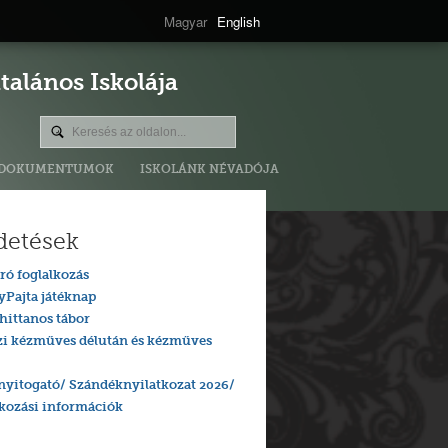
Magyar
English
alános Iskolája
DOKUMENTUMOK
ISKOLÁNK NÉVADÓJA
detések
ró foglalkozás
yPajta játéknap
hittanos tábor
zi kézműves délután és kézműves
nyitogató/ Szándéknyilatkozat 2026/
tkozási információk