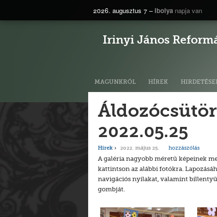
2026. augusztus 7 –
Ibolya
napja van
Irinyi János Reform
MAGUNKRÓL
HÍREK
HIRDETÉSE
Áldozócsütört
2022.05.25
hozzászólás
Hírek
2022. május 25.
A galéria nagyobb méretű képeinek m
kattintson az alábbi fotókra. Lapozásá
navigációs nyilakat, valamint billenty
gombját.