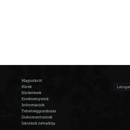
Magunkról
Hírek
Látogat
Hirdetések
Eredményeink
Információk
Tehetséggondozás
Dokumentumok
Iskolánk névadója