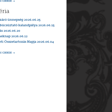
I CIKKEK
éria
záró ünnepség 2026.06.25
búcsúztató kalandpálya 2026.06.15
ás 2026.06.20
eknap 2026.06.12
i Összetartozás Napja 2026.06.04
I CIKKEK