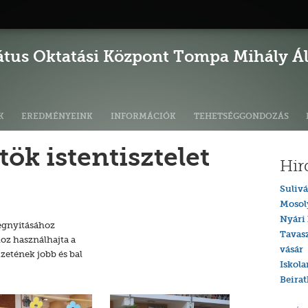
átus Oktatási Központ Tompa Mihály Ált
K
EREDMÉNYEINK
INFORMÁCIÓK
TEHETSÉGGONDOZÁS
ök istentisztelet
Hir
Sulivá
Mosol
Nyári 
egnyitásához
Tavas
hoz használhajta a
vásár
űzetének jobb és bal
Iskola
Beira