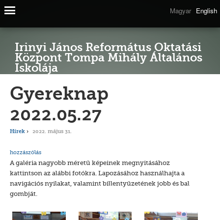
Magyar
English
Irinyi János Református Oktatási
Központ Tompa Mihály Általános
Iskolája
Gyereknap
2022.05.27
Hírek
2022. május 31.
hozzászólás
A galéria nagyobb méretű képeinek megnyitásához
kattintson az alábbi fotókra. Lapozásához használhajta a
navigációs nyilakat, valamint billentyűzetének jobb és bal
gombját.