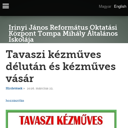
Magyar
English
Irinyi János Református Oktatási
Központ Tompa Mihály Általános
Iskolája
Tavaszi kézműves
délután és kézműves
vásár
Hirdetések
2026. március 23.
hozzászólás