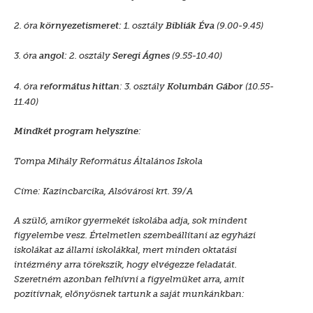
2. óra
1. osztály
(9.00-9.45)
környezetismeret:
Bibliák Éva
3. óra
2. osztály
(9.55-10.40)
angol:
Seregi Ágnes
4. óra
: 3. osztály
(10.55-
református hittan
Kolumbán Gábor
11.40)
:
Mindkét program helyszíne
Tompa Mihály Református Általános Iskola
Címe: Kazincbarcika, Alsóvárosi krt. 39/A
A szülő, amikor gyermekét iskolába adja, sok mindent
figyelembe vesz. Értelmetlen szembeállítani az egyházi
iskolákat az állami iskolákkal, mert minden oktatási
intézmény arra törekszik, hogy elvégezze feladatát.
Szeretném azonban felhívni a figyelmüket arra, amit
pozitívnak, előnyösnek tartunk a saját munkánkban: