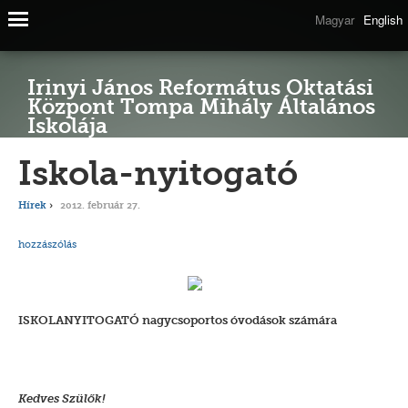
Magyar
English
Irinyi János Református Oktatási
Központ Tompa Mihály Általános
Iskolája
Iskola-nyitogató
Hírek
2012. február 27.
hozzászólás
ISKOLANYITOGATÓ nagycsoportos óvodások számára
Kedves Szülők!