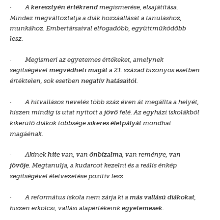
·
A
megismerése, elsajátítása.
keresztyén értékrend
Mindez megváltoztatja a diák hozzáállását a tanuláshoz,
munkához. Embertársaival elfogadóbb, együttműködőbb
lesz.
·
Megismeri az egyetemes értékeket, amelynek
segítségével
a 21. század bizonyos esetben
megvédheti magát
értéktelen, sok esetben
.
negatív hatásaitól
·
A hitvallásos nevelés több száz éven át megállta a helyét,
hiszen mindig is utat nyitott a
felé. Az egyházi iskolákból
jövő
kikerülő diákok többsége
mondhat
sikeres életpályát
magáénak.
·
Akinek
van, van
, van reménye, van
hite
önbizalma
. Megtanulja, a kudarcot kezelni és a reális énkép
jövője
segítségével életvezetése pozitív lesz.
·
A református iskola nem zárja ki a
,
más vallású diákokat
hiszen erkölcsi, vallási alapértékeink
egyetemesek.