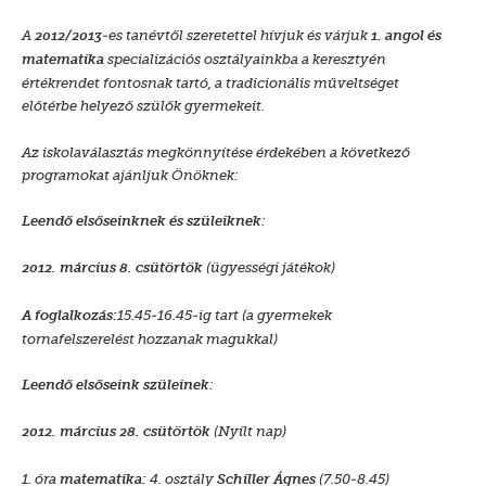
A
-es tanévtől szeretettel hívjuk és várjuk
201
2
/2013
1
. angol és
specializációs
osztályainkba a keresztyén
matematika
értékrendet fontosnak tartó, a tradicionális műveltséget
előtérbe helyező szülők gyermekeit.
Az iskolaválasztás megkönnyítése érdekében a következő
programokat ajánljuk Önöknek:
:
Leendő elsőseinknek és szüleiknek
(ügyességi játékok)
2012. március 8. csütörtök
15.45-16.45-ig tart (a gyermekek
A foglalkozás:
tornafelszerelést hozzanak magukkal)
:
Leendő elsőseink szüleinek
(Nyílt nap)
2012. március 28. csütörtök
1. óra
4. osztály
(7.50-8.45)
matematika:
Schiller Ágnes