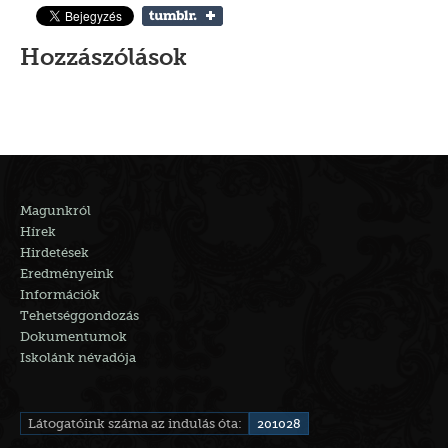
Hozzászólások
Magunkról
Hírek
Hirdetések
Eredményeink
Információk
Tehetséggondozás
Dokumentumok
Iskolánk névadója
Látogatóink száma az indulás óta:
201028