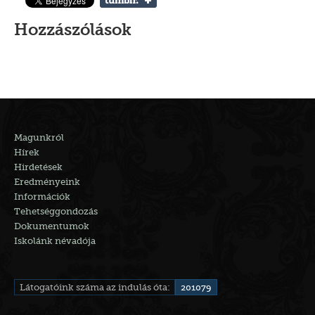
Hozzászólások
Magunkról
Hírek
Hirdetések
Eredményeink
Információk
Tehetséggondozás
Dokumentumok
Iskolánk névadója
Látogatóink száma az indulás óta:
201079