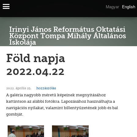
Magyar
English
Irinyi János Református Oktatási
Központ Tompa Mihály Általános
Iskolája
Föld napja
2022.04.22
hozzászólás
2022. április 25.
A galéria nagyobb méretű képeinek megnyitásához
kattintson az alábbi fotókra. Lapozásához használhajta a
navigációs nyilakat, valamint billentyűzetének jobb és bal
gombját.