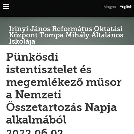
Magyar
English
Irinyi János Református Oktatási
Központ Tompa Mihály Általános
Iskolája
Pünkösdi
istentisztelet és
megemlékező műsor
a Nemzeti
Összetartozás Napja
alkalmából
2022.06.02