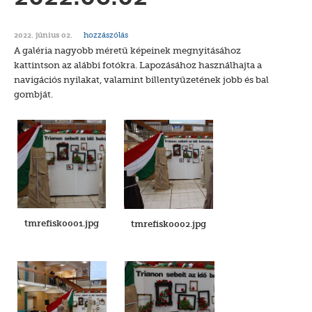
hozzászólás
2022. június 02.
A galéria nagyobb méretű képeinek megnyitásához
kattintson az alábbi fotókra. Lapozásához használhajta a
navigációs nyilakat, valamint billentyűzetének jobb és bal
gombját.
tmrefisk0001.jpg
tmrefisk0002.jpg