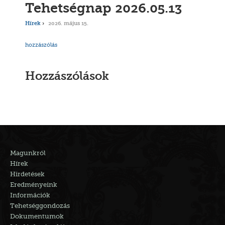
Tehetségnap 2026.05.13
Hírek
2026. május 15.
hozzászólás
Hozzászólások
Magunkról
Hírek
Hirdetések
Eredményeink
Információk
Tehetséggondozás
Dokumentumok