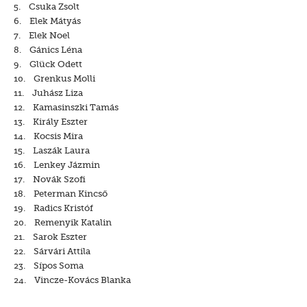
5. Csuka Zsolt
6. Elek Mátyás
7. Elek Noel
8. Gánics Léna
9. Glück Odett
10. Grenkus Molli
11. Juhász Liza
12. Kamasinszki Tamás
13. Király Eszter
14. Kocsis Mira
15. Laszák Laura
16. Lenkey Jázmin
17. Novák Szofi
18. Peterman Kincső
19. Radics Kristóf
20. Remenyik Katalin
21. Sarok Eszter
22. Sárvári Attila
23. Sípos Soma
24. Vincze-Kovács Blanka