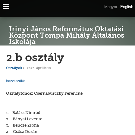
Magyar
English
Irinyi János Református Oktatási
Központ Tompa Mihály Általános
Iskolája
2.b osztály
Osztályok
2023. április 18.
hozzászólás
Osztályfőnök: Csernaburczky Ferencné
1. Balázs Nimród
2. Bányai Levente
3. Bencze Zsófia
4. Csősz Dusán