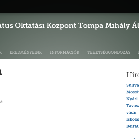
átus Oktatási Központ Tompa Mihály Ált
K
EREDMÉNYEINK
INFORMÁCIÓK
TEHETSÉGGONDOZÁS
a
Hir
Sulivá
Mosol
Nyári 
né
Tavas
vásár
Iskola
Beira