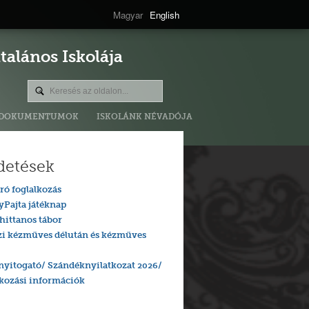
Magyar
English
alános Iskolája
DOKUMENTUMOK
ISKOLÁNK NÉVADÓJA
detések
ró foglalkozás
yPajta játéknap
hittanos tábor
zi kézműves délután és kézműves
nyitogató/ Szándéknyilatkozat 2026/
tkozási információk