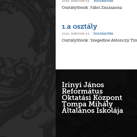
hozzászólás
2015. március 03.
Osztályfőnök: Fábri Zsuzsanna
1.a osztály
hozzászólás
2015. március 03.
Osztályfőnök: Szegediné Ablonczy Tí
Irinyi János
Református
Oktatási Központ
Tompa Mihály
Általános Iskolája