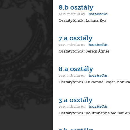
8.b osztály
hozzászólás
2015. március 03.
Osztályfőnök: Lukács Éva
7.a osztály
hozzászólás
2015. március 03.
Osztályfőnök: Seregi Ágnes
8.a osztály
hozzászólás
2015. március 03.
Osztályfőnök: Lukácsné Bogár Mónika
3.a osztály
hozzászólás
2015. március 03.
Osztályfőnök: Kolumbánné Molnár A