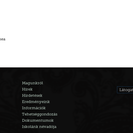
mea
Magunkról
Hírek
Látogat
Hirdetések
Eredményeink
Információk
Tehetséggondozás
Dokumentumok
Iskolánk névadója