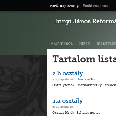
2026. augusztus 9 –
Emőd
napja van
Irinyi János Reform
MAGUNKRÓL
HÍREK
HIRDETÉSE
Tartalom list
2.b osztály
0
hozzászólás
2023. április 18.
Osztályfőnök: Csernaburczky Ferenc
2.a osztály
2023. április 18.
Osztályfönök: Schiller Ágnes