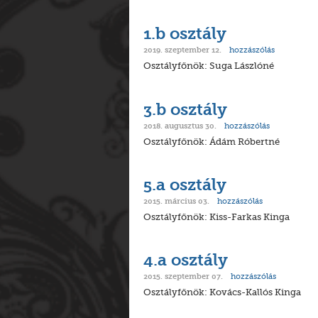
1.b osztály
hozzászólás
2019. szeptember 12.
Osztályfőnök: Suga Lászlóné
3.b osztály
hozzászólás
2018. augusztus 30.
Osztályfőnök: Ádám Róbertné
5.a osztály
hozzászólás
2015. március 03.
Osztályfőnök: Kiss-Farkas Kinga
4.a osztály
hozzászólás
2015. szeptember 07.
Osztályfőnök: Kovács-Kallós Kinga