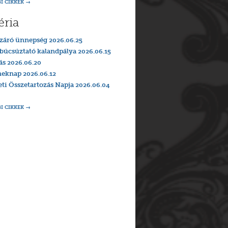
I CIKKEK
éria
záró ünnepség 2026.06.25
búcsúztató kalandpálya 2026.06.15
ás 2026.06.20
eknap 2026.06.12
i Összetartozás Napja 2026.06.04
I CIKKEK