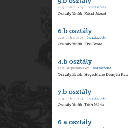
5.b osztály
hozzászólás
2015. március 03.
Osztályfőnök: Kócsi József
6.b osztály
hozzászólás
2015. március 03.
Osztályfőnök: Kiss Beáta
4.b osztály
hozzászólás
2015. szeptember 07.
Osztályfőnök: Hegedűsné Demjén Kat
7.b osztály
hozzászólás
2015. március 03.
Osztályfőnök: Tóth Mária
6.a osztály