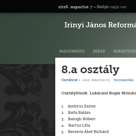
2026. augusztus 7 –
Ibolya
napja van
Irinyi János Reform
MAGUNKRÓL
HÍREK
HIRDETÉSE
8.a osztály
hozzászólás
Osztályok
2015. március 03.
Osztályfőnök: Lukácsné Bogár Mónik
1. Ambrus Eszter
2. Balla Balázs
3. Balogh Róbert
4. Bartus Lilla
5. Berente Ábel Richárd