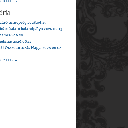
I CIKKEK
éria
záró ünnepség 2026.06.25
búcsúztató kalandpálya 2026.06.15
ás 2026.06.20
eknap 2026.06.12
i Összetartozás Napja 2026.06.04
I CIKKEK