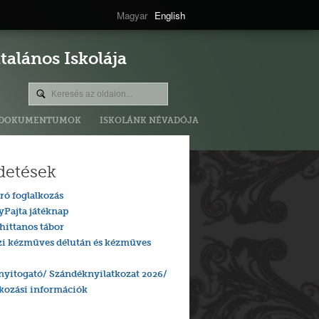
Magyar
English
alános Iskolája
DOKUMENTUMOK
ISKOLÁNK NÉVADÓJA
detések
ró foglalkozás
yPajta játéknap
hittanos tábor
zi kézműves délután és kézműves
nyitogató/ Szándéknyilatkozat 2026/
tkozási információk