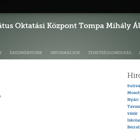
átus Oktatási Központ Tompa Mihály Ált
K
EREDMÉNYEINK
INFORMÁCIÓK
TEHETSÉGGONDOZÁS
Hir
Sulivá
Mosol
a
Nyári 
Tavas
vásár
Iskola
Beira